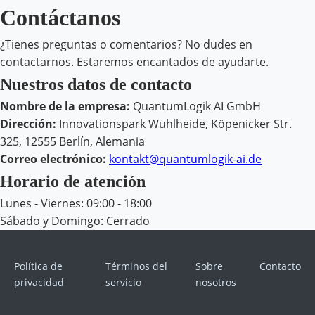
Contáctanos
¿Tienes preguntas o comentarios? No dudes en
contactarnos. Estaremos encantados de ayudarte.
Nuestros datos de contacto
Nombre de la empresa:
QuantumLogik AI GmbH
Dirección:
Innovationspark Wuhlheide, Köpenicker Str.
325, 12555 Berlín, Alemania
Correo electrónico:
kontakt@quantumlogik-ai.de
Horario de atención
Lunes - Viernes: 09:00 - 18:00
Sábado y Domingo: Cerrado
Política de
Términos del
Sobre
Contacto
privacidad
servicio
nosotros